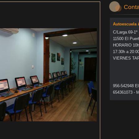
Conta
Autoescuela
C/Larga.69-1º
11500 El Puer
HORARIO 10h 
17:30h a 20:0
VIERNES TA
956-542948 El
654361073 - M