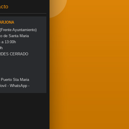
cto
 ARJONA
 (Frente Ayuntamiento)
to de Santa Maria
a 13:00h
0h
RDES CERRADO
 Puerto Sta Maria
ovil - WhatsApp -