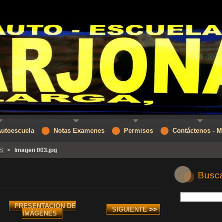
Autoescuela
Notas Examenes
Permisos
Contáctenos - 
S
>
Imagen 003.jpg
Buscar
PRESENTACIÓN DE
SIGUIENTE
>>
IMÁGENES