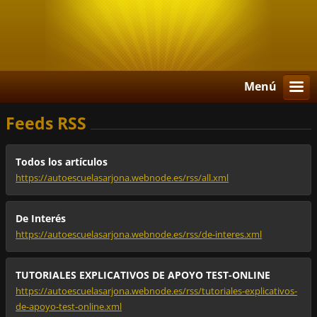
Menú
Feeds RSS
Todos los artículos
https://autoescuelasarjona.webnode.es/rss/all.xml
De Interés
https://autoescuelasarjona.webnode.es/rss/de-interes.xml
TUTORIALES EXPLICATIVOS DE APOYO TEST-ONLINE
https://autoescuelasarjona.webnode.es/rss/tutoriales-explicativos-
de-apoyo-test-online.xml