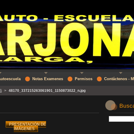
Autoescuela
Notas Examenes
Permisos
Contáctenos - 
S
>
48170_337215263061901_1150873022_n.jpg
Buscar
PRESENTACIÓN DE
IMÁGENES