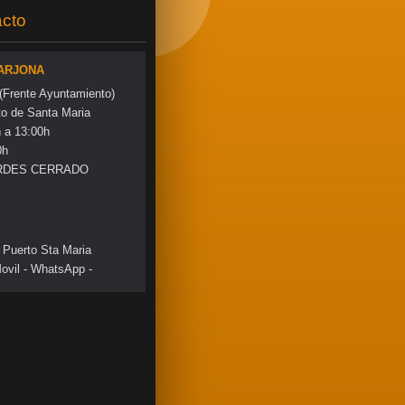
cto
 ARJONA
 (Frente Ayuntamiento)
to de Santa Maria
a 13:00h
0h
RDES CERRADO
 Puerto Sta Maria
ovil - WhatsApp -