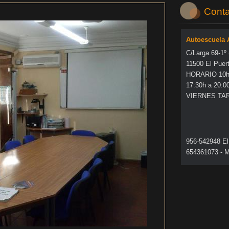
Conta
Autoescuela
C/Larga.69-1º
11500 El Puer
HORARIO 10h 
17:30h a 20:0
VIERNES TA
956-542948 El
654361073 - M