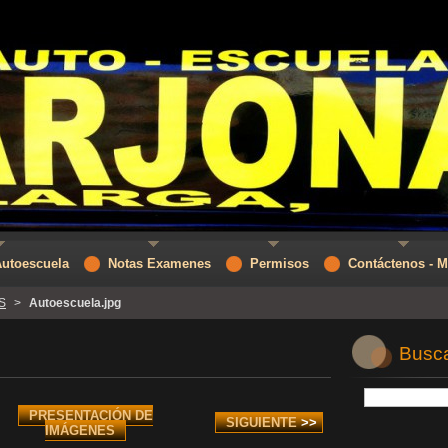
Autoescuela
Notas Examenes
Permisos
Contáctenos - 
S
>
Autoescuela.jpg
Buscar
PRESENTACIÓN DE
SIGUIENTE
>>
IMÁGENES