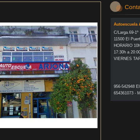
Conta
Autoescuela
C/Larga.69-1º
11500 El Puer
HORARIO 10h 
17:30h a 20:0
VIERNES TA
956-542948 El
654361073 - M