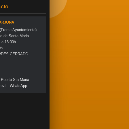
cto
 ARJONA
 (Frente Ayuntamiento)
to de Santa Maria
a 13:00h
0h
RDES CERRADO
 Puerto Sta Maria
ovil - WhatsApp -