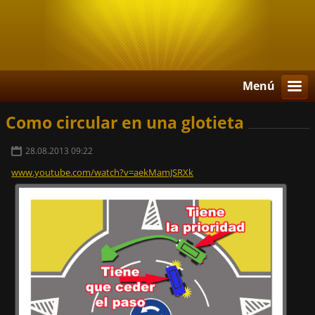
Menú
Como circular en una glotieta
28.08.2013 09:22
www.youtube.com/watch?v=aekMamJSRXk