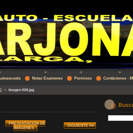
Autoescuela
Notas Examenes
Permisos
Contáctenos - 
S
>
Imagen 008.jpg
Buscar
PRESENTACIÓN DE
SIGUIENTE
>>
IMÁGENES