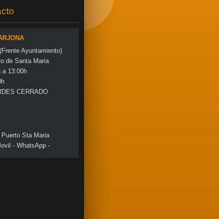
cto
 ARJONA
 (Frente Ayuntamiento)
to de Santa Maria
a 13:00h
0h
RDES CERRADO
 Puerto Sta Maria
ovil - WhatsApp -