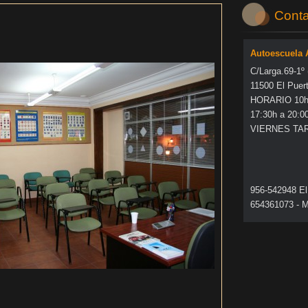
Conta
Autoescuela
C/Larga.69-1º
11500 El Puer
HORARIO 10h 
17:30h a 20:0
VIERNES TA
956-542948 El
654361073 - M